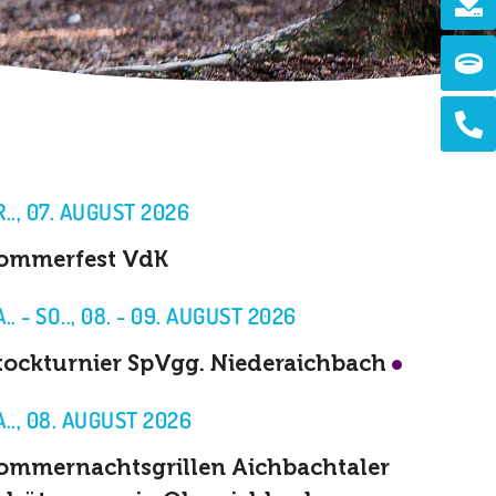
Ri
Ph
alt
R.., 07. AUGUST 2026
ommerfest VdK
A.. - SO.., 08. - 09. AUGUST 2026
tockturnier SpVgg. Niederaichbach
A.., 08. AUGUST 2026
ommernachtsgrillen Aichbachtaler