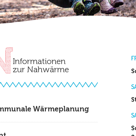
F
Informationen
zur Nahwärme
S
S
S
ommunale Wärmeplanung
S
S
ht