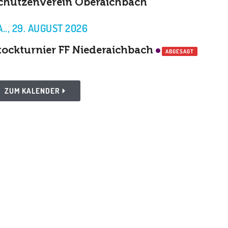
chützenverein Oberaichbach
A.., 29. AUGUST 2026
tockturnier FF Niederaichbach
ABGESAGT
ZUM KALENDER