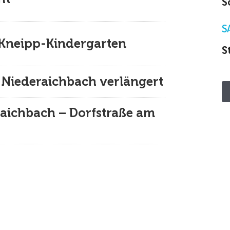
S
S
 Kneipp-Kindergarten
S
 Niederaichbach verlängert
aichbach – Dorfstraße am